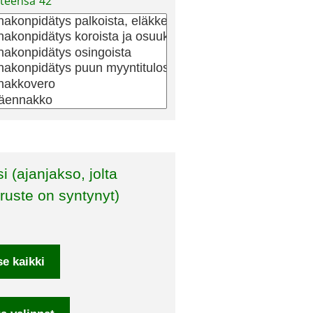
teensä
42
ruste on syntynyt)