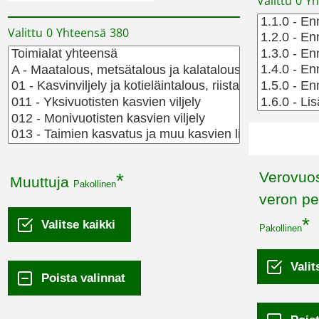
Valittu
0
Yh
Valittu
0
Yhteensä
380
Verovuosi (ajanjakso, jolta
Muuttuja
Pakollinen
veron pe
Pakollinen