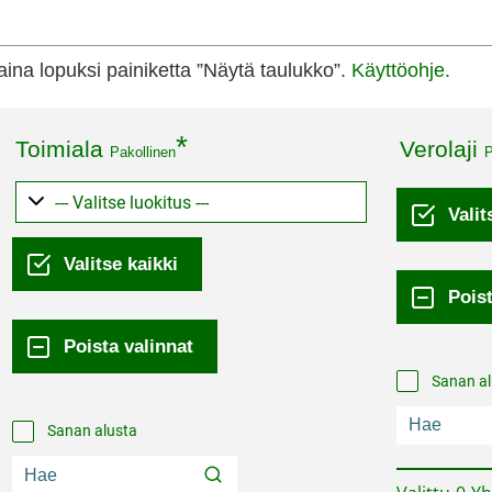
Paina lopuksi painiketta ”Näytä taulukko”.
Käyttöohje.
Toimiala
Verolaji
Pakollinen
P
Sanan al
Sanan alusta