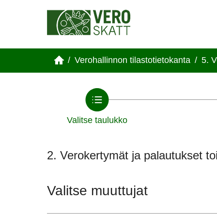
/
Verohallinnon tilastotietokanta
/
5. V
Valitse taulukko
2. Verokertymät ja palautukset toi
Valitse muuttujat