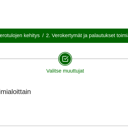
erotulojen kehitys
/
2. Verokertymät ja palautukset toimia
Valitse muuttujat
mialoittain