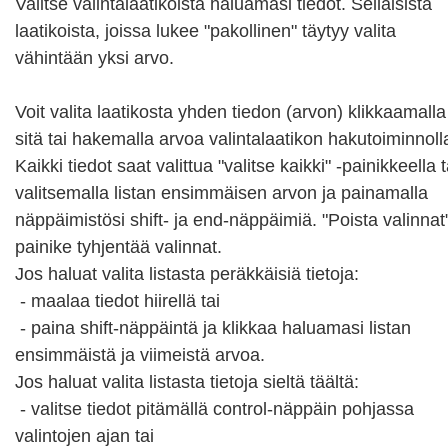
Valitse valintalaatikoista haluamasi tiedot. Sellaisista 
laatikoista, joissa lukee "pakollinen" täytyy valita 
vähintään yksi arvo.

Voit valita laatikosta yhden tiedon (arvon) klikkaamalla 
sitä tai hakemalla arvoa valintalaatikon hakutoiminnolla
Kaikki tiedot saat valittua "valitse kaikki" -painikkeella ta
valitsemalla listan ensimmäisen arvon ja painamalla 
näppäimistösi shift- ja end-näppäimiä. "Poista valinnat"
painike tyhjentää valinnat.

Jos haluat valita listasta peräkkäisiä tietoja:

 - maalaa tiedot hiirellä tai

 - paina shift-näppäintä ja klikkaa haluamasi listan 
ensimmäistä ja viimeistä arvoa.

Jos haluat valita listasta tietoja sieltä täältä:

 - valitse tiedot pitämällä control-näppäin pohjassa 
valintojen ajan tai
