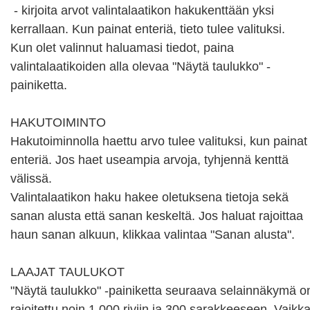
 - kirjoita arvot valintalaatikon hakukenttään yksi 
kerrallaan. Kun painat enteriä, tieto tulee valituksi.

Kun olet valinnut haluamasi tiedot, paina 
valintalaatikoiden alla olevaa "Näytä taulukko" -
painiketta.

HAKUTOIMINTO

Hakutoiminnolla haettu arvo tulee valituksi, kun painat 
enteriä. Jos haet useampia arvoja, tyhjennä kenttä 
välissä.

Valintalaatikon haku hakee oletuksena tietoja sekä 
sanan alusta että sanan keskeltä. Jos haluat rajoittaa 
haun sanan alkuun, klikkaa valintaa "Sanan alusta".

LAAJAT TAULUKOT

"Näytä taulukko" -painiketta seuraava selainnäkymä on
rajoitettu noin 1 000 riviin ja 300 sarakkeeseen. Vaikka