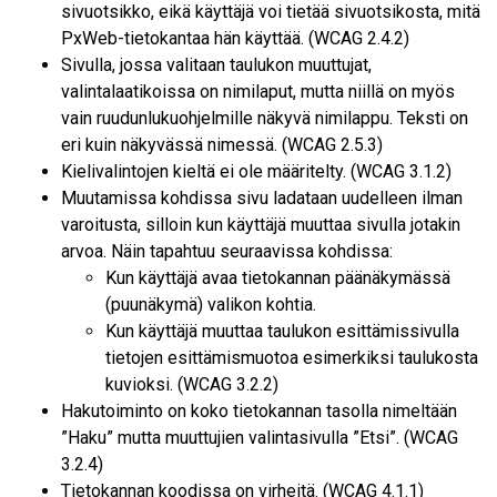
sivuotsikko, eikä käyttäjä voi tietää sivuotsikosta, mitä
PxWeb-tietokantaa hän käyttää. (WCAG 2.4.2)
Sivulla, jossa valitaan taulukon muuttujat,
valintalaatikoissa on nimilaput, mutta niillä on myös
vain ruudunlukuohjelmille näkyvä nimilappu. Teksti on
eri kuin näkyvässä nimessä. (WCAG 2.5.3)
Kielivalintojen kieltä ei ole määritelty. (WCAG 3.1.2)
Muutamissa kohdissa sivu ladataan uudelleen ilman
varoitusta, silloin kun käyttäjä muuttaa sivulla jotakin
arvoa. Näin tapahtuu seuraavissa kohdissa:
Kun käyttäjä avaa tietokannan päänäkymässä
(puunäkymä) valikon kohtia.
Kun käyttäjä muuttaa taulukon esittämissivulla
tietojen esittämismuotoa esimerkiksi taulukosta
kuvioksi. (WCAG 3.2.2)
Hakutoiminto on koko tietokannan tasolla nimeltään
Haku
mutta muuttujien valintasivulla
Etsi
. (WCAG
3.2.4)
Tietokannan koodissa on virheitä. (WCAG 4.1.1)