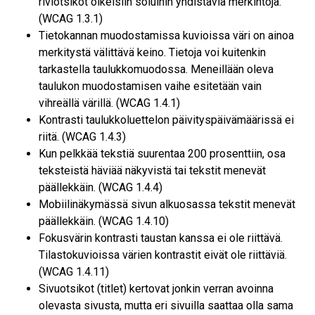
riviotsikot oikeisiin soluihin yhdistäviä merkintöjä.
(WCAG 1.3.1)
Tietokannan muodostamissa kuvioissa väri on ainoa
merkitystä välittävä keino. Tietoja voi kuitenkin
tarkastella taulukkomuodossa. Meneillään oleva
taulukon muodostamisen vaihe esitetään vain
vihreällä värillä. (WCAG 1.4.1)
Kontrasti taulukkoluettelon päivityspäivämäärissä ei
riitä. (WCAG 1.4.3)
Kun pelkkää tekstiä suurentaa 200 prosenttiin, osa
teksteistä häviää näkyvistä tai tekstit menevät
päällekkäin. (WCAG 1.4.4)
Mobiilinäkymässä sivun alkuosassa tekstit menevät
päällekkäin. (WCAG 1.4.10)
Fokusvärin kontrasti taustan kanssa ei ole riittävä.
Tilastokuvioissa värien kontrastit eivät ole riittäviä.
(WCAG 1.4.11)
Sivuotsikot (titlet) kertovat jonkin verran avoinna
olevasta sivusta, mutta eri sivuilla saattaa olla sama