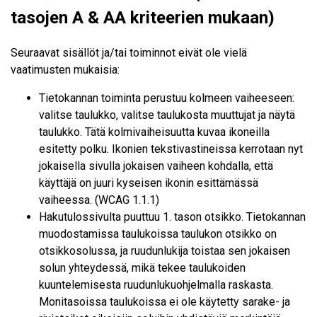
tasojen A & AA kriteerien mukaan)
Seuraavat sisällöt ja/tai toiminnot eivät ole vielä
vaatimusten mukaisia:
Tietokannan toiminta perustuu kolmeen vaiheeseen:
valitse taulukko, valitse taulukosta muuttujat ja näytä
taulukko. Tätä kolmivaiheisuutta kuvaa ikoneilla
esitetty polku. Ikonien tekstivastineissa kerrotaan nyt
jokaisella sivulla jokaisen vaiheen kohdalla, että
käyttäjä on juuri kyseisen ikonin esittämässä
vaiheessa. (WCAG 1.1.1)
Hakutulossivulta puuttuu 1. tason otsikko. Tietokannan
muodostamissa taulukoissa taulukon otsikko on
otsikkosolussa, ja ruudunlukija toistaa sen jokaisen
solun yhteydessä, mikä tekee taulukoiden
kuuntelemisesta ruudunlukuohjelmalla raskasta.
Monitasoissa taulukoissa ei ole käytetty sarake- ja