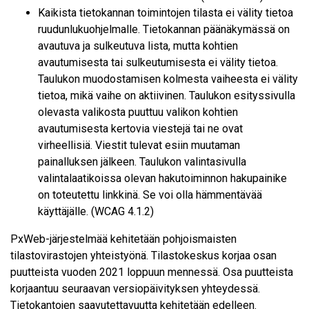
Kaikista tietokannan toimintojen tilasta ei välity tietoa
ruudunlukuohjelmalle. Tietokannan päänäkymässä on
avautuva ja sulkeutuva lista, mutta kohtien
avautumisesta tai sulkeutumisesta ei välity tietoa.
Taulukon muodostamisen kolmesta vaiheesta ei välity
tietoa, mikä vaihe on aktiivinen. Taulukon esityssivulla
olevasta valikosta puuttuu valikon kohtien
avautumisesta kertovia viestejä tai ne ovat
virheellisiä. Viestit tulevat esiin muutaman
painalluksen jälkeen. Taulukon valintasivulla
valintalaatikoissa olevan hakutoiminnon hakupainike
on toteutettu linkkinä. Se voi olla hämmentävää
käyttäjälle. (WCAG 4.1.2)
PxWeb-järjestelmää kehitetään pohjoismaisten
tilastovirastojen yhteistyönä. Tilastokeskus korjaa osan
puutteista vuoden 2021 loppuun mennessä. Osa puutteista
korjaantuu seuraavan versiopäivityksen yhteydessä.
Tietokantojen saavutettavuutta kehitetään edelleen.