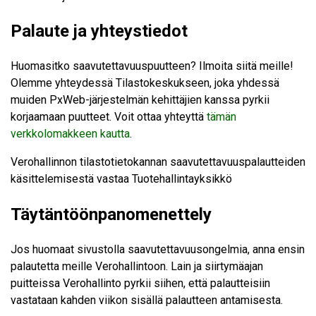
Palaute ja yhteystiedot
Huomasitko saavutettavuuspuutteen? Ilmoita siitä meille!
Olemme yhteydessä Tilastokeskukseen, joka yhdessä
muiden PxWeb-järjestelmän kehittäjien kanssa pyrkii
korjaamaan puutteet. Voit ottaa yhteyttä
tämän
verkkolomakkeen kautta
.
Verohallinnon tilastotietokannan saavutettavuuspalautteiden
käsittelemisestä vastaa Tuotehallintayksikkö
Täytäntöönpanomenettely
Jos huomaat sivustolla saavutettavuusongelmia, anna ensin
palautetta meille Verohallintoon. Lain ja siirtymäajan
puitteissa Verohallinto pyrkii siihen, että palautteisiin
vastataan kahden viikon sisällä palautteen antamisesta.